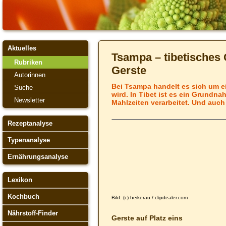
Aktuelles
Tsampa – tibetisches
Rubriken
Gerste
Autorinnen
Bei Tsampa handelt es sich um ei
Suche
wird. In Tibet ist es ein Grundna
Newsletter
Mahlzeiten verarbeitet. Und auch
Rezeptanalyse
Typenanalyse
Ernährungsanalyse
Lexikon
Kochbuch
Bild: (c) heikerau / clipdealer.com
Nährstoff-Finder
Gerste auf Platz eins