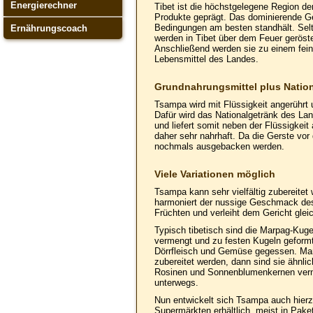
Energierechner
Tibet ist die höchstgelegene Region d
Produkte geprägt. Das dominierende Get
Bedingungen am besten standhält. Sel
Ernährungscoach
werden in Tibet über dem Feuer geröste
Anschließend werden sie zu einem fei
Lebensmittel des Landes.
Grundnahrungsmittel plus Natio
Tsampa wird mit Flüssigkeit angerührt 
Dafür wird das Nationalgetränk des Lan
und liefert somit neben der Flüssigkeit
daher sehr nahrhaft. Da die Gerste vor
nochmals ausgebacken werden.
Viele Variationen möglich
Tsampa kann sehr vielfältig zubereitet
harmoniert der nussige Geschmack des
Früchten und verleiht dem Gericht glei
Typisch tibetisch sind die Marpag-Kug
vermengt und zu festen Kugeln geform
Dörrfleisch und Gemüse gegessen. Mar
zubereitet werden, dann sind sie ähnli
Rosinen und Sonnenblumenkernen verme
unterwegs.
Nun entwickelt sich Tsampa auch hierz
Supermärkten erhältlich, meist in Pak