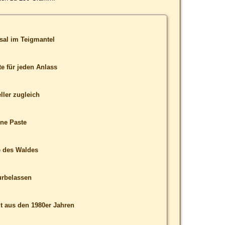
sal im Teigmantel
te für jeden Anlass
ller zugleich
ine Paste
e des Waldes
urbelassen
 aus den 1980er Jahren