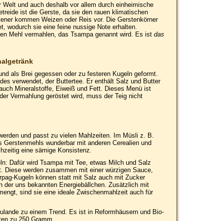
er Welt und auch deshalb vor allem durch einheimische
reide ist die Gerste, da sie den rauen klimatischen
tener kommen Weizen oder Reis vor. Die Gerstenkörner
t, wodurch sie eine feine nussige Note erhalten.
nen Mehl vermahlen, das Tsampa genannt wird. Es ist
das
nalgetränk
und als Brei gegessen oder zu festeren Kugeln geformt.
des verwendet, der Buttertee. Er enthält Salz und Butter
 auch Mineralstoffe, Eiweiß und Fett. Dieses Menü ist
 der Vermahlung geröstet wird, muss der Teig nicht
 werden und passt zu vielen Mahlzeiten. Im Müsli z. B.
 Gerstenmehls wunderbar mit anderen Cerealien und
chzeitig eine sämige Konsistenz.
eln: Dafür wird Tsampa mit Tee, etwas Milch und Salz
t. Diese werden zusammen mit einer würzigen Sauce,
pag-Kugeln können statt mit Salz auch mit Zucker
ch der uns bekannten Energiebällchen. Zusätzlich mit
ngt, sind sie eine ideale Zwischenmahlzeit auch für
ulande zu einem Trend. Es ist in Reformhäusern und Bio-
eten zu 250 Gramm.