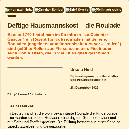
Deftige Hausmannskost – die Roulade
Bereits 1740 findet man im Kochbuch "Le Cuisinier
Gascon" ein Rezept für Kalbsrouladen mit Sellerie.
Rouladen (abgeleitet vom französischen
rouler
– "rollen")
sind gefüllte Rollen aus Fleischscheiben, Fisch oder
auch Kohlblättern, die in viel Flüssigkeit geschmort
werden.
Ursula Heid
Diplom-Ingenieurin (Haushalts-
und Ernährungs­technik)
28. Dezember 2021
Bild: (c) Helene13 / pixelio.de
Der Klassiker
In Deutschland ist die wohl bekannteste Roulade die Rindsroulade.
Hier werden die rohen Rouladen einseitig mit Senf bestrichen und
mit Salz und Pfeffer gewürzt. Die Füllung besteht aus einer Scheibe
Speck, Zwiebeln und Gewürzgurken.