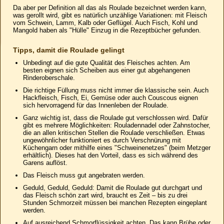
Da aber per Definition all das als Roulade bezeichnet werden kann,
was gerollt wird, gibt es natürlich unzählige Variationen: mit Fleisch
vom Schwein, Lamm, Kalb oder Geflügel. Auch Fisch, Kohl und
Mangold haben als "Hülle" Einzug in die Rezeptbücher gefunden.
Tipps, damit die Roulade gelingt
Unbedingt auf die gute Qualität des Fleisches achten. Am
besten eignen sich Scheiben aus einer gut abgehangenen
Rinderoberschale.
Die richtige Füllung muss nicht immer die klassische sein. Auch
Hackfleisch, Fisch, Ei, Gemüse oder auch Couscous eignen
sich hervorragend für das Innenleben der Roulade.
Ganz wichtig ist, dass die Roulade gut verschlossen wird. Dafür
gibt es mehrere Möglichkeiten: Rouladennadel oder Zahnstocher,
die an allen kritischen Stellen die Roulade verschließen. Etwas
ungewöhnlicher funktioniert es durch Verschnürung mit
Küchengarn oder mithilfe eines "Schweinenetzes" (beim Metzger
erhältlich). Dieses hat den Vorteil, dass es sich während des
Garens auflöst.
Das Fleisch muss gut angebraten werden.
Geduld, Geduld, Geduld: Damit die Roulade gut durchgart und
das Fleisch schön zart wird, braucht es Zeit – bis zu drei
Stunden Schmorzeit müssen bei manchen Rezepten eingeplant
werden.
Auf ausreichend Schmorflüssigkeit achten. Das kann Brühe oder