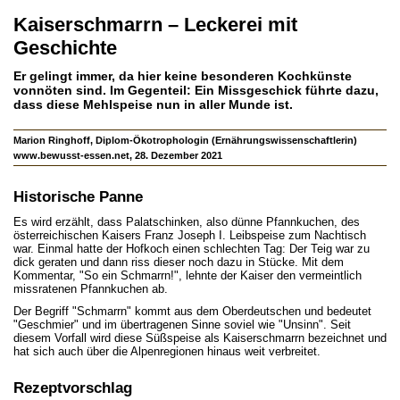
Kaiserschmarrn – Leckerei mit
Geschichte
Er gelingt immer, da hier keine besonderen Kochkünste
vonnöten sind. Im Gegenteil: Ein Missgeschick führte dazu,
dass diese Mehlspeise nun in aller Munde ist.
Marion Ringhoff, Diplom-Ökotrophologin (Ernährungs­wissenschaftlerin)
www.bewusst-essen.net, 28. Dezember 2021
Historische Panne
Es wird erzählt, dass Palatschinken, also dünne Pfannkuchen, des
österreichischen Kaisers Franz Joseph I. Leibspeise zum Nachtisch
war. Einmal hatte der Hofkoch einen schlechten Tag: Der Teig war zu
dick geraten und dann riss dieser noch dazu in Stücke. Mit dem
Kommentar, "So ein Schmarrn!", lehnte der Kaiser den vermeintlich
missratenen Pfannkuchen ab.
Der Begriff "Schmarrn" kommt aus dem Oberdeutschen und bedeutet
"Geschmier" und im übertragenen Sinne soviel wie "Unsinn". Seit
diesem Vorfall wird diese Süßspeise als Kaiserschmarrn bezeichnet und
hat sich auch über die Alpenregionen hinaus weit verbreitet.
Rezeptvorschlag