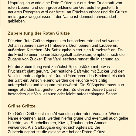
Ursprünglich wurde eine Rote Grütze nur aus dem Fruchtsaft von
roten Beeren und dem grobzerkleinerten Getreide hergestellt. In
neueren Rezepten wird der Anteil an Früchten erhöht und die Grütze
meist ganz weggelassen – der Name ist dennoch unverändert
geblieben.
Zubereitung der Roten Grütze
Für eine Rote Grütze eignen sich besonders rote und schwarze
Johannisbeeren sowie Himbeeren, Brombeeren und Erdbeeren,
außerdem Kirschen. Als Saftzugabe bietet sich Kirschsaft an. Da
die Früchte einen hohen Säuregehalt aufweisen, empfiehlt sich die
Zugabe von Zucker. Eine Vanilleschote rundet die Mischung ab.
Für die Zubereitung wird zunächst Speisestärke mit etwas
Fruchtsaft glatt gerührt. Der restliche Saft wird mit Zucker und der
Vanilleschote aufgekocht. Durch Unterrühren des Bindemittels dickt
der Saft ein. Anschließend werden die Früchte vorsichtig
untergehoben und langsam mit erwärmt. Die Süßspeise muss nun
einige Stunden kalt gestellt werden. Zu diesem Dessert passt
besonders gut Vanillesauce oder leicht aufgeschlagene Sahne.
Grüne Grütze
Die Grüne Grütze ist eine Abwandlung der roten Variante. Wie der
Name erkennen lässt, werden hierfür grüne und eventuell auch gelbe
Früchte, wie Stachelbeeren, Kiwis, Trauben oder Ananas,
verwendet. Als Saftzugabe eignet sich Apfelsaft. Die
Zubereitungsart ist die gleiche wie bei der Roten Grütze.