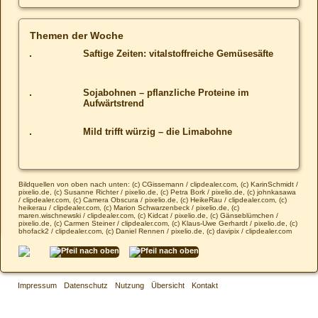
Themen der Woche
Saftige Zeiten: vitalstoffreiche Gemüsesäfte
Sojabohnen – pflanzliche Proteine im
Aufwärtstrend
Mild trifft würzig – die Limabohne
Bildquellen von oben nach unten: (c) CGissemann / clipdealer.com, (c) KarinSchmidt /
pixelio.de, (c) Susanne Richter / pixelio.de, (c) Petra Bork / pixelio.de, (c) johnkasawa
/ clipdealer.com, (c) Camera Obscura / pixelio.de, (c) HeikeRau / clipdealer.com, (c)
heikerau / clipdealer.com, (c) Marion Schwarzenbeck / pixelio.de, (c)
maren.wischnewski / clipdealer.com, (c) Kidcat / pixelio.de, (c) Gänseblümchen /
pixelio.de, (c) Carmen Steiner / clipdealer.com, (c) Klaus-Uwe Gerhardt / pixelio.de, (c)
bhofack2 / clipdealer.com, (c) Daniel Rennen / pixelio.de, (c) davipix / clipdealer.com
Impressum
Datenschutz
Nutzung
Übersicht
Kontakt