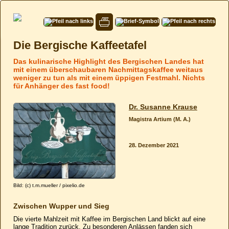
Die Bergische Kaffeetafel
Das kulinarische Highlight des Bergischen Landes hat
mit einem überschaubaren Nachmittagskaffee weitaus
weniger zu tun als mit einem üppigen Festmahl. Nichts
für Anhänger des fast food!
Dr. Susanne Krause
Magistra Artium (M. A.)
28. Dezember 2021
Bild: (c) t.m.mueller / pixelio.de
Zwischen Wupper und Sieg
Die vierte Mahlzeit mit Kaffee im Bergischen Land blickt auf eine
lange Tradition zurück. Zu besonderen Anlässen fanden sich