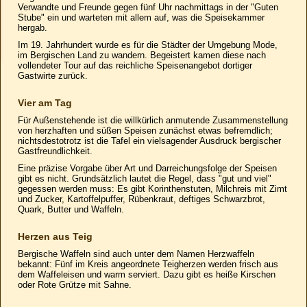
Verwandte und Freunde gegen fünf Uhr nachmittags in der "Guten
Stube" ein und warteten mit allem auf, was die Speisekammer
hergab.
Im 19. Jahrhundert wurde es für die Städter der Umgebung Mode,
im Bergischen Land zu wandern. Begeistert kamen diese nach
vollendeter Tour auf das reichliche Speisenangebot dortiger
Gastwirte zurück.
Vier am Tag
Für Außenstehende ist die willkürlich anmutende Zusammenstellung
von herzhaften und süßen Speisen zunächst etwas befremdlich;
nichtsdestotrotz ist die Tafel ein vielsagender Ausdruck bergischer
Gastfreundlichkeit.
Eine präzise Vorgabe über Art und Darreichungsfolge der Speisen
gibt es nicht. Grundsätzlich lautet die Regel, dass "gut und viel"
gegessen werden muss: Es gibt Korinthenstuten, Milchreis mit Zimt
und Zucker, Kartoffelpuffer, Rübenkraut, deftiges Schwarzbrot,
Quark, Butter und Waffeln.
Herzen aus Teig
Bergische Waffeln sind auch unter dem Namen Herzwaffeln
bekannt: Fünf im Kreis angeordnete Teigherzen werden frisch aus
dem Waffeleisen und warm serviert. Dazu gibt es heiße Kirschen
oder Rote Grütze mit Sahne.