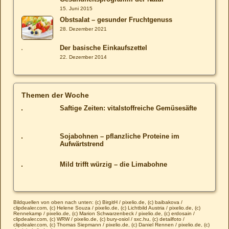
15. Juni 2015
Obstsalat – gesunder Fruchtgenuss
28. Dezember 2021
Der basische Einkaufszettel
22. Dezember 2014
Themen der Woche
Saftige Zeiten: vitalstoffreiche Gemüsesäfte
Sojabohnen – pflanzliche Proteine im
Aufwärtstrend
Mild trifft würzig – die Limabohne
Bildquellen von oben nach unten: (c) BirgitH / pixelio.de, (c) baibakova /
clipdealer.com, (c) Helene Souza / pixelio.de, (c) Lichtbild Austria / pixelio.de, (c)
Rennekamp / pixelio.de, (c) Marion Schwarzenbeck / pixelio.de, (c) erdosain /
clipdealer.com, (c) WRW / pixelio.de, (c) bury-osiol / sxc.hu, (c) detailfoto /
clipdealer.com, (c) Thomas Siepmann / pixelio.de, (c) Daniel Rennen / pixelio.de, (c)