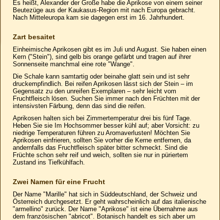
Es heißt, Alexander der Große habe die Aprikose von einem seiner
Beutezüge aus der Kaukasus-Region mit nach Europa gebracht.
Nach Mitteleuropa kam sie dagegen erst im 16. Jahrhundert.
Zart besaitet
Einheimische Aprikosen gibt es im Juli und August. Sie haben einen
Kern ("Stein"), sind gelb bis orange gefärbt und tragen auf ihrer
Sonnenseite manchmal eine rote "Wange".
Die Schale kann samtartig oder beinahe glatt sein und ist sehr
druckempfindlich. Bei reifen Aprikosen lässt sich der Stein – im
Gegensatz zu den unreifen Exemplaren – sehr leicht vom
Fruchtfleisch lösen. Suchen Sie immer nach den Früchten mit der
intensivsten Färbung, denn das sind die reifen.
Aprikosen halten sich bei Zimmertemperatur drei bis fünf Tage.
Heben Sie sie Im Hochsommer besser kühl auf; aber Vorsicht: zu
niedrige Temperaturen führen zu Aromaverlusten! Möchten Sie
Aprikosen einfrieren, sollten Sie vorher die Kerne entfernen, da
andernfalls das Fruchtfleisch später bitter schmeckt. Sind die
Früchte schon sehr reif und weich, sollten sie nur in püriertem
Zustand ins Tiefkühlfach.
Zwei Namen für eine Frucht
Der Name "Marille" hat sich in Süddeutschland, der Schweiz und
Österreich durchgesetzt. Er geht wahrscheinlich auf das italienische
"armellino" zurück. Der Name "Aprikose" ist eine Übernahme aus
dem französischen "abricot". Botanisch handelt es sich aber um