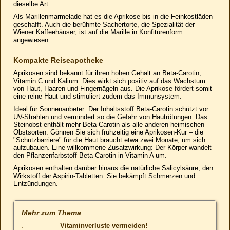
dieselbe Art.
Als Marillenmarmelade hat es die Aprikose bis in die Feinkostläden
geschafft. Auch die berühmte Sachertorte, die Spezialität der
Wiener Kaffeehäuser, ist auf die Marille in Konfitürenform
angewiesen.
Kompakte Reiseapotheke
Aprikosen sind bekannt für ihren hohen Gehalt an Beta-Carotin,
Vitamin C und Kalium. Dies wirkt sich positiv auf das Wachstum
von Haut, Haaren und Fingernägeln aus. Die Aprikose fördert somit
eine reine Haut und stimuliert zudem das Immunsystem.
Ideal für Sonnenanbeter: Der Inhaltsstoff Beta-Carotin schützt vor
UV-Strahlen und vermindert so die Gefahr von Hautrötungen. Das
Steinobst enthält mehr Beta-Carotin als alle anderen heimischen
Obstsorten. Gönnen Sie sich frühzeitig eine Aprikosen-Kur – die
"Schutzbarriere" für die Haut braucht etwa zwei Monate, um sich
aufzubauen. Eine willkommene Zusatzwirkung: Der Körper wandelt
den Pflanzenfarbstoff Beta-Carotin in Vitamin A um.
Aprikosen enthalten darüber hinaus die natürliche Salicylsäure, den
Wirkstoff der Aspirin-Tabletten. Sie bekämpft Schmerzen und
Entzündungen.
Mehr zum Thema
Vitaminverluste vermeiden!