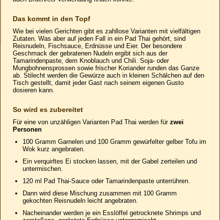
Das kommt in den Topf
Wie bei vielen Gerichten gibt es zahllose Varianten mit vielfältigen
Zutaten. Was aber auf jeden Fall in ein Pad Thai gehört, sind
Reisnudeln, Fischsauce, Erdnüsse und Eier. Der besondere
Geschmack der gebratenen Nudeln ergibt sich aus der
Tamarindenpaste, dem Knoblauch und Chili. Soja- oder
Mungbohnensprossen sowie frischer Koriander runden das Ganze
ab. Stilecht werden die Gewürze auch in kleinen Schälchen auf den
Tisch gestellt, damit jeder Gast nach seinem eigenen Gusto
dosieren kann.
So wird es zubereitet
Für eine von unzähligen Varianten Pad Thai werden für
zwei
Personen
100 Gramm Garnelen und 100 Gramm gewürfelter gelber Tofu im
Wok kurz angebraten.
Ein verquirltes Ei stocken lassen, mit der Gabel zerteilen und
untermischen.
120 ml Pad Thai-Sauce oder Tamarindenpaste unterrühren.
Dann wird diese Mischung zusammen mit 100 Gramm
gekochten Reisnudeln leicht angebraten.
Nacheinander werden je ein Esslöffel getrocknete Shrimps und