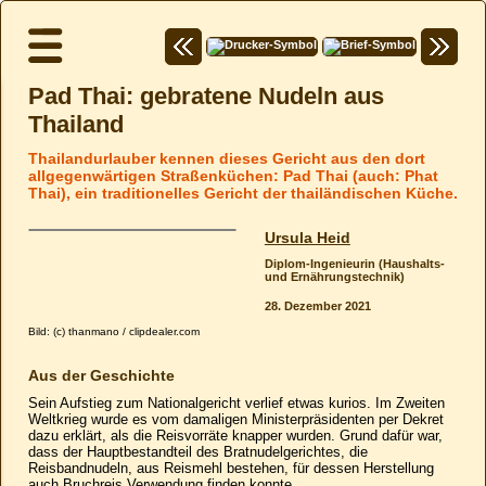
Pad Thai: gebratene Nudeln aus
Thailand
Thailandurlauber kennen dieses Gericht aus den dort
allgegenwärtigen Straßenküchen: Pad Thai (auch: Phat
Thai), ein traditionelles Gericht der thailändischen Küche.
Ursula Heid
Diplom-Ingenieurin (Haushalts-
und Ernährungs­technik)
28. Dezember 2021
Bild: (c) thanmano / clipdealer.com
Aus der Geschichte
Sein Aufstieg zum Nationalgericht verlief etwas kurios. Im Zweiten
Weltkrieg wurde es vom damaligen Ministerpräsidenten per Dekret
dazu erklärt, als die Reisvorräte knapper wurden. Grund dafür war,
dass der Hauptbestandteil des Bratnudelgerichtes, die
Reisbandnudeln, aus Reismehl bestehen, für dessen Herstellung
auch Bruchreis Verwendung finden konnte.