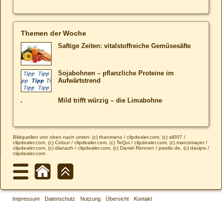
Themen der Woche
Saftige Zeiten: vitalstoffreiche Gemüsesäfte
Sojabohnen – pflanzliche Proteine im
Aufwärtstrend
Mild trifft würzig – die Limabohne
Bildquellen von oben nach unten: (c) thanmano / clipdealer.com, (c) sil007 /
clipdealer.com, (c) Colour / clipdealer.com, (c) TeQui / clipdealer.com, (c) marcomayer /
clipdealer.com, (c) dianazh / clipdealer.com, (c) Daniel Rennen / pixelio.de, (c) davipix /
clipdealer.com
Impressum
Datenschutz
Nutzung
Übersicht
Kontakt